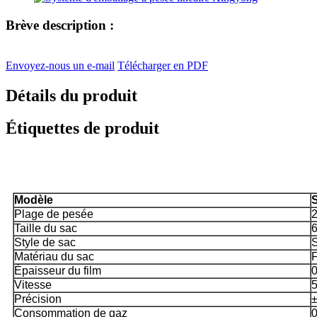
Brève description :
Envoyez-nous un e-mail
Télécharger en PDF
Détails du produit
Étiquettes de produit
Paramètres
Modèle
Plage de pesée
2
Taille du sac
6
Style de sac
S
Matériau du sac
F
Épaisseur du film
Vitesse
5
Précision
±
Consommation de gaz
0