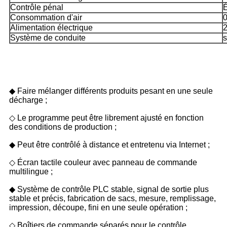
Contrôle pénal
É
Consommation d'air
Alimentation électrique
Système de conduite
s
Caractéristiques
◆ Faire mélanger différents produits pesant en une seule
décharge ;
◇ Le programme peut être librement ajusté en fonction
des conditions de production ;
◆ Peut être contrôlé à distance et entretenu via Internet ;
◇ Écran tactile couleur avec panneau de commande
multilingue ;
◆ Système de contrôle PLC stable, signal de sortie plus
stable et précis, fabrication de sacs, mesure, remplissage,
impression, découpe, fini en une seule opération ;
◇ Boîtiers de commande séparés pour le contrôle