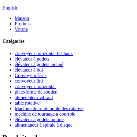
English
Maison
Produits
Vitrine
Catégories
convoyeur horizontal fastback
élévateur à godets
élévateur à godets incliné
élévateur à bol
Convoyeur à vis
convoyeur fini
convoyeur horizontal
plate-forme de soutien
alimentateur vibrant
table rotative
Machine de tri de bouteilles rotative
machine de tournage à courroie
élévateur à godets unique
alimentateur à spirale à disque