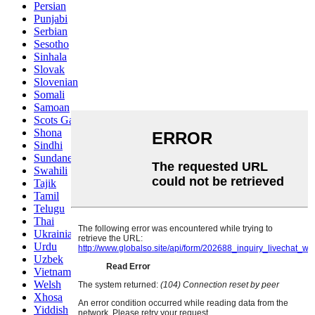
Persian
Punjabi
Serbian
Sesotho
Sinhala
Slovak
Slovenian
Somali
Samoan
Scots Gaelic
Shona
Sindhi
Sundanese
Swahili
Tajik
Tamil
Telugu
Thai
Ukrainian
Urdu
Uzbek
Vietnamese
Welsh
Xhosa
Yiddish