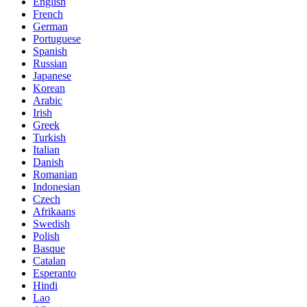
English
French
German
Portuguese
Spanish
Russian
Japanese
Korean
Arabic
Irish
Greek
Turkish
Italian
Danish
Romanian
Indonesian
Czech
Afrikaans
Swedish
Polish
Basque
Catalan
Esperanto
Hindi
Lao