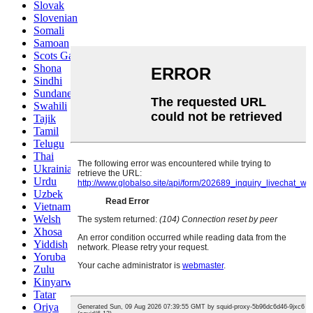
Slovak
Slovenian
Somali
Samoan
Scots Gaelic
Shona
Sindhi
Sundanese
Swahili
Tajik
Tamil
Telugu
Thai
Ukrainian
Urdu
Uzbek
Vietnamese
Welsh
Xhosa
Yiddish
Yoruba
Zulu
Kinyarwanda
Tatar
Oriya