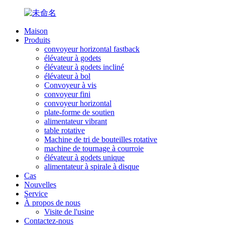
Maison
Produits
convoyeur horizontal fastback
élévateur à godets
élévateur à godets incliné
élévateur à bol
Convoyeur à vis
convoyeur fini
convoyeur horizontal
plate-forme de soutien
alimentateur vibrant
table rotative
Machine de tri de bouteilles rotative
machine de tournage à courroie
élévateur à godets unique
alimentateur à spirale à disque
Cas
Nouvelles
Service
À propos de nous
Visite de l'usine
Contactez-nous