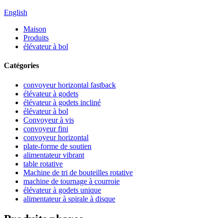
English
Maison
Produits
élévateur à bol
Catégories
convoyeur horizontal fastback
élévateur à godets
élévateur à godets incliné
élévateur à bol
Convoyeur à vis
convoyeur fini
convoyeur horizontal
plate-forme de soutien
alimentateur vibrant
table rotative
Machine de tri de bouteilles rotative
machine de tournage à courroie
élévateur à godets unique
alimentateur à spirale à disque