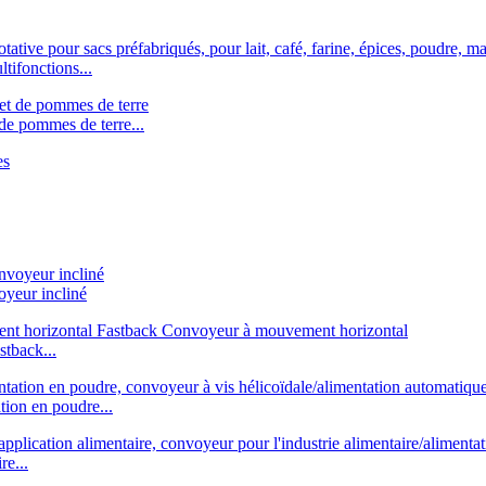
tifonctions...
de pommes de terre...
yeur incliné
tback...
tion en poudre...
re...