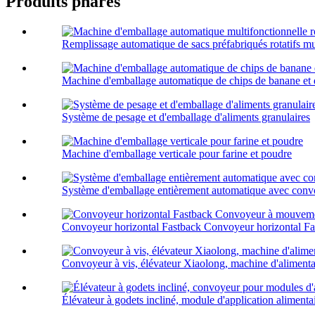
Produits phares
Remplissage automatique de sacs préfabriqués rotatifs mul
Machine d'emballage automatique de chips de banane et 
Système de pesage et d'emballage d'aliments granulaires
Machine d'emballage verticale pour farine et poudre
Système d'emballage entièrement automatique avec convo
Convoyeur horizontal Fastback Convoyeur horizontal Fas
Convoyeur à vis, élévateur Xiaolong, machine d'alimenta
Élévateur à godets incliné, module d'application alimentai